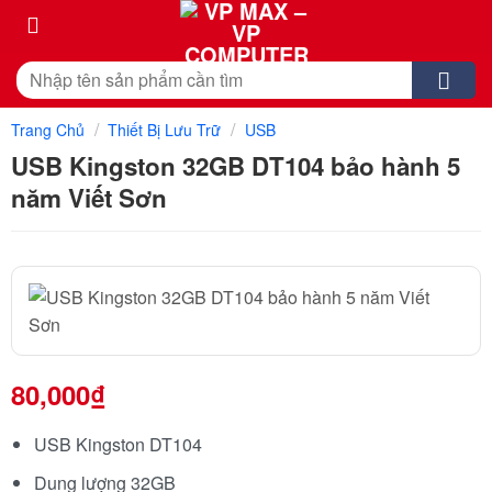
Skip
to
content
Tìm
kiếm:
/
/
Trang Chủ
Thiết Bị Lưu Trữ
USB
USB Kingston 32GB DT104 bảo hành 5
năm Viết Sơn
80,000
₫
USB Kingston DT104
Dung lượng 32GB