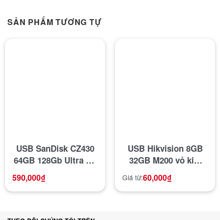
SẢN PHẨM TƯƠNG TỰ
USB SanDisk CZ430
USB Hikvision 8GB
64GB 128Gb Ultra Fit
32GB M200 vỏ kim
chính hãng tốc độ
loại – USB 2.0 tốc độ
590,000
₫
60,000
₫
Giá từ:
300 -400Mb/s
cao chống sốc chống
nước, thiết kế vỏ
nhôm nhỏ gọn kết nối
nhanh – Bảo hành 5