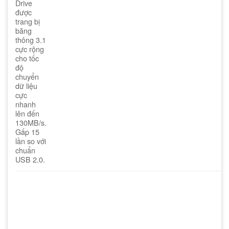
Drive
được
trang bị
băng
thông 3.1
cực rộng
cho tốc
độ
chuyển
dữ liệu
cực
nhanh
lên đến
130MB/s.
Gấp 15
lần so với
chuẩn
USB 2.0.