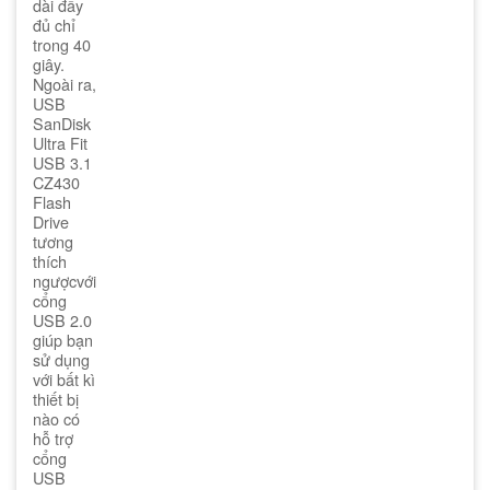
dài đầy
đủ chỉ
trong 40
giây.
Ngoài ra,
USB
SanDisk
Ultra Fit
USB 3.1
CZ430
Flash
Drive
tương
thích
ngượcvới
cổng
USB 2.0
giúp bạn
sử dụng
với bất kì
thiết bị
nào có
hỗ trợ
cổng
USB