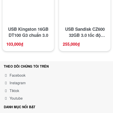
USB Kingston 16GB
USB Sandisk CZ600
DT100 G3 chuẩn 3.0
32GB 3.0 tốc độ
100MB/s Cruzer Glide
103,000
₫
255,000
₫
dạng trượt
THEO DÕI CHÚNG TÔI TRÊN
Facebook
Instagram
Tiktok
Youtube
DANH MỤC NỔI BẬT