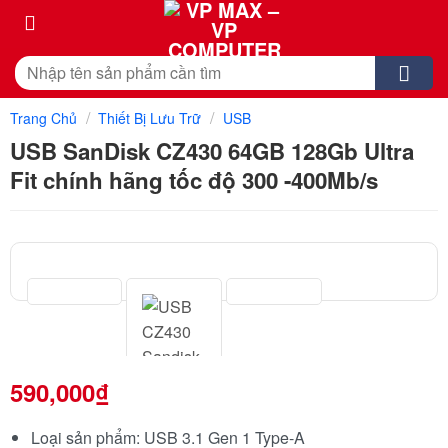
Skip
to
content
Tìm
kiếm:
/
/
Trang Chủ
Thiết Bị Lưu Trữ
USB
USB SanDisk CZ430 64GB 128Gb Ultra
Fit chính hãng tốc độ 300 -400Mb/s
590,000
₫
Loại sản phẩm: USB 3.1 Gen 1 Type-A