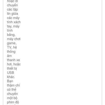
hoặc di
chuyển
các tập
tin giữa
các máy
tính xách
tay, máy
tính
bảng,
máy chơi
game,
TV, hệ
thống
âm
thanh xe
hơi, hoặc
thiết bị
USB
khác.
Bạn
thậm chí
có thể
chuyển
một bộ
phim độ