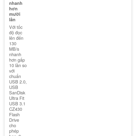
nhanh
hơn
mười
lần
Với tốc
độ đọc
lên đến
130
MB/s
nhanh
hơn gấp
10 lần so
với
chuẩn
USB 2.0,
USB
SanDisk
Ultra Fit
USB 3.1
CZ430
Flash
Drive
cho
phép