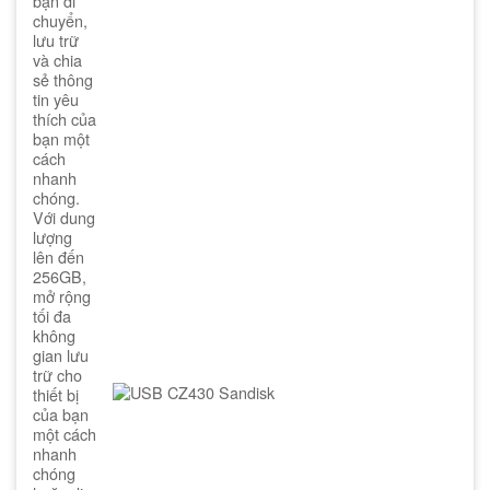
bạn di
chuyển,
lưu trữ
và chia
sẻ thông
tin yêu
thích của
bạn một
cách
nhanh
chóng.
Với dung
lượng
lên đến
256GB,
mở rộng
tối đa
không
gian lưu
trữ cho
thiết bị
của bạn
một cách
nhanh
chóng