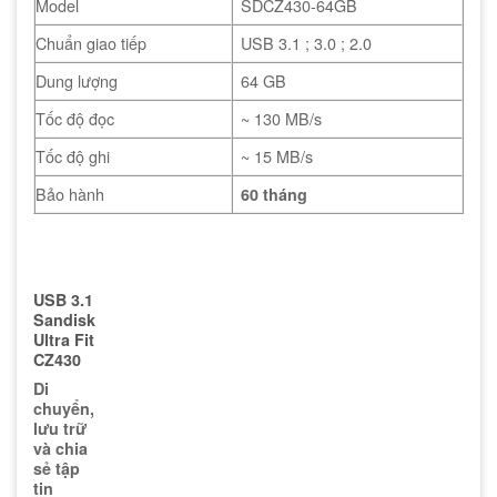
Model
SDCZ430-64GB
Chuẩn giao tiếp
USB 3.1 ; 3.0 ; 2.0
Dung lượng
64 GB
Tốc độ đọc
~ 130 MB/s
Tốc độ ghi
~ 15 MB/s
Bảo hành
60 tháng
USB 3.1
Sandisk
Ultra Fit
CZ430
Di
chuyển,
lưu trữ
và chia
sẻ tập
tin