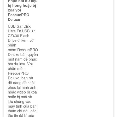
Phục hồi dữ liệu
bị hỏng hoặc bị
xóa với
RescuePRO
Deluxe
USB SanDisk
Ultra Fit USB 3.1
CZ430 Flash
Drive đi kèm với
phần
mềm RescuePRO
Deluxe bản quyền
một năm để phục
hồi dữ liệu. Với
phần mềm
RescuePRO
Deluxe, bạn rất
dễ dàng để khôi
phục lại hình ảnh
hoặc video bị xóa
hoặc bị mất và
lưu chúng vào
máy tính của bạn,
thậm chí nếu các
tập tin đã bị xóa