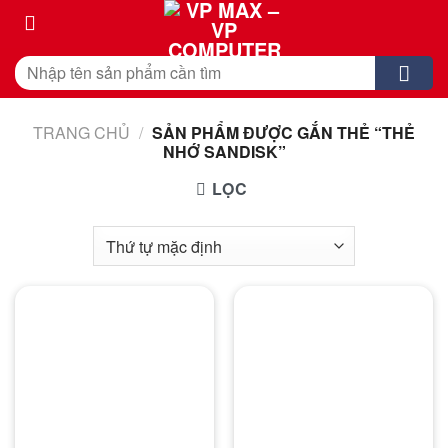
Skip
to
content
Tìm
kiếm:
TRANG CHỦ
/
SẢN PHẨM ĐƯỢC GẮN THẺ “THẺ
NHỚ SANDISK”
LỌC