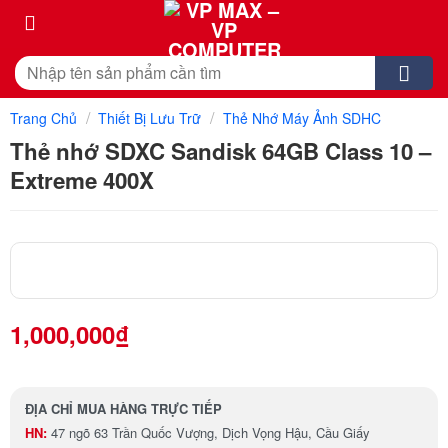
Skip
to
content
Tìm
kiếm:
/
/
Trang Chủ
Thiết Bị Lưu Trữ
Thẻ Nhớ Máy Ảnh SDHC
Thẻ nhớ SDXC Sandisk 64GB Class 10 –
Extreme 400X
1,000,000
₫
ĐỊA CHỈ MUA HÀNG TRỰC TIẾP
HN:
47 ngõ 63 Trần Quốc Vượng, Dịch Vọng Hậu, Cầu Giấy