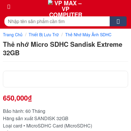
Skip
to
content
Tìm
kiếm:
/
/
Trang Chủ
Thiết Bị Lưu Trữ
Thẻ Nhớ Máy Ảnh SDHC
Thẻ nhớ Micro SDHC Sandisk Extreme
32GB
650,000
₫
Bảo hành: 60 Tháng
Hãng sản xuất SANDISK 32GB
Loại card • MicroSDHC Card (MicroSDHC)