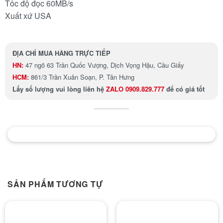
Tốc độ đọc 60MB/s
Xuất xứ USA
ĐỊA CHỈ MUA HÀNG TRỰC TIẾP
HN:
47 ngõ 63 Trần Quốc Vượng, Dịch Vọng Hậu, Cầu Giấy
HCM:
861/3 Trần Xuân Soạn, P. Tân Hưng
Lấy số lượng
vui lòng liên hệ
ZALO 0909.829.777
để có giá tốt
SẢN PHẨM TƯƠNG TỰ