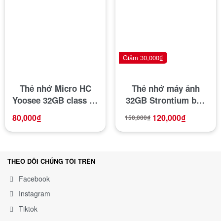
Giảm
30,000
₫
Thẻ nhớ Micro HC
Thẻ nhớ máy ảnh
Yoosee 32GB class 10
32GB Strontium bảo
tốc độ cao 100Mb/s
hành 5 năm
80,000
₫
120,000
₫
150,000
₫
dùng cho camera
điện thoại
THEO DÕI CHÚNG TÔI TRÊN
Facebook
Instagram
Tiktok