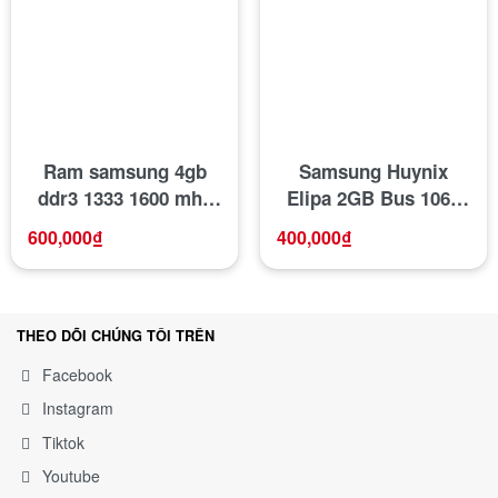
Ram samsung 4gb
Samsung Huynix
ddr3 1333 1600 mhz
Elipa 2GB Bus 1066
cho Laptop
1333 1600 mhz cho
600,000
₫
400,000
₫
Laptop
THEO DÕI CHÚNG TÔI TRÊN
Facebook
Instagram
Tiktok
Youtube