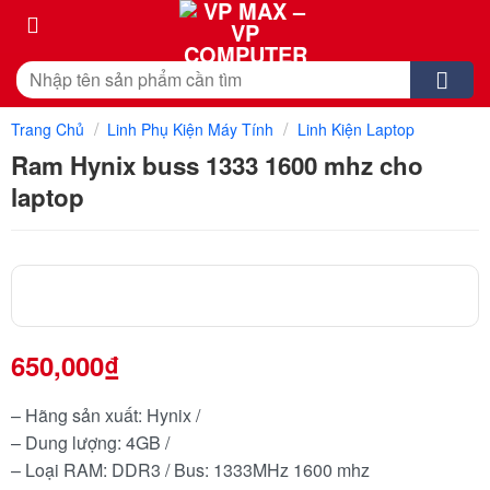
Skip
to
content
Tìm
kiếm:
/
/
Trang Chủ
Linh Phụ Kiện Máy Tính
Linh Kiện Laptop
Ram Hynix buss 1333 1600 mhz cho
laptop
650,000
₫
– Hãng sản xuất: Hynix /
– Dung lượng: 4GB /
– Loại RAM: DDR3 / Bus: 1333MHz 1600 mhz