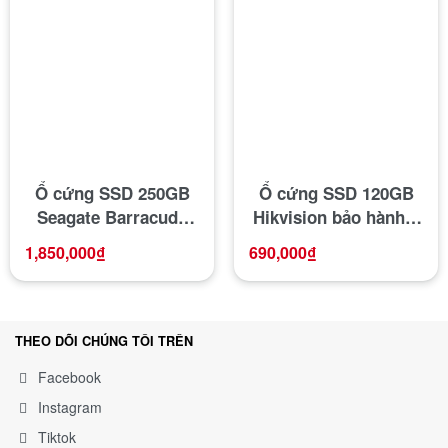
Ổ cứng SSD 250GB
Ổ cứng SSD 120GB
Seagate Barracuda
Hikvision bảo hành 3
cao cấp tốc độ cao
năm
1,850,000
₫
690,000
₫
THEO DÕI CHÚNG TÔI TRÊN
Facebook
Instagram
Tiktok