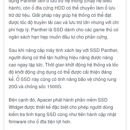
dụng Panther làm ổ lưu trữ hệ thống (chạy hệ điều
hành), còn
ổ đĩa cứng HDD
có thể chuyển làm ổ lưu
trữ dữ liệu. Giải pháp này giúp hệ thống có thể đạt
được tốc độ truyền tải cao và lưu trữ lớn nhưng với chi
phí hợp lý. Panther là SSD dành cho các game thủ có
ngân sách hạn hẹp muốn đầu tư cho phần cứng.
Sau khi nâng cấp máy tính xách tay với SSD Panther,
người dùng có thể tận hưởng hiệu năng được nâng
cao ngay lập tức. Thời gian khởi động hệ thống và tốc
độ khởi động ứng dụng có thể được cải thiện đáng
kể.
Ổ SSD
này cũng có tính năng bảo vệ chống rung
20G và chống sốc 1500G.
Bên cạnh đó, Apacer phát hành phần mềm SSD
Widget được thiết kế đặc biệt cho phép người dùng
kiểm tra tình trạng SSD cũng như tiến hành cập nhật
firmware cho ổ đĩa tiện lợi hơn.