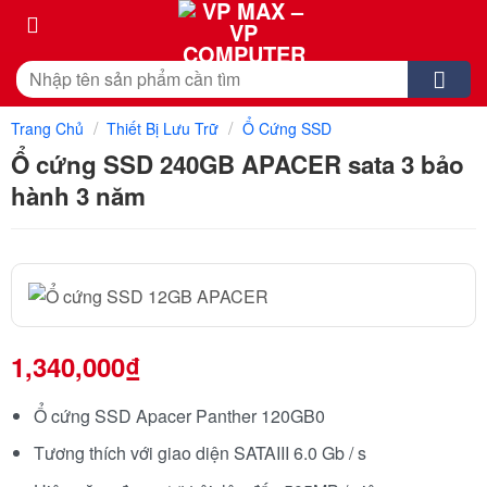
Skip
to
content
Tìm
kiếm:
/
/
Trang Chủ
Thiết Bị Lưu Trữ
Ổ Cứng SSD
Ổ cứng SSD 240GB APACER sata 3 bảo
hành 3 năm
1,340,000
₫
Ổ cứng SSD Apacer Panther 120GB0
Tương thích với giao diện SATAIII 6.0 Gb / s