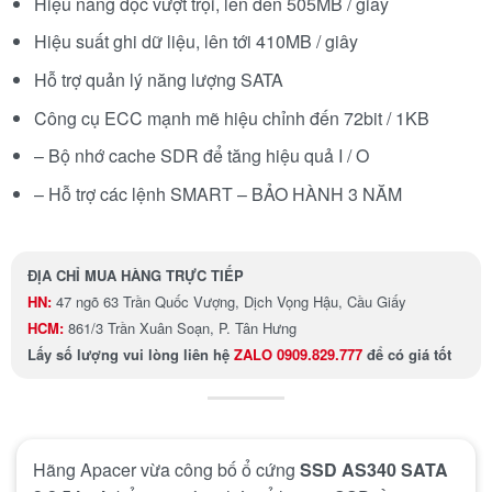
Hiệu năng đọc vượt trội, lên đến 505MB / giây
Hiệu suất ghi dữ liệu, lên tới 410MB / giây
Hỗ trợ quản lý năng lượng SATA
Công cụ ECC mạnh mẽ hiệu chỉnh đến 72bit / 1KB
– Bộ nhớ cache SDR để tăng hiệu quả I / O
– Hỗ trợ các lệnh SMART – BẢO HÀNH 3 NĂM
ĐỊA CHỈ MUA HÀNG TRỰC TIẾP
HN:
47 ngõ 63 Trần Quốc Vượng, Dịch Vọng Hậu, Cầu Giấy
HCM:
861/3 Trần Xuân Soạn, P. Tân Hưng
Lấy số lượng
vui lòng liên hệ
ZALO 0909.829.777
để có giá tốt
Hãng Apacer vừa công bố ổ cứng
SSD AS340 SATA