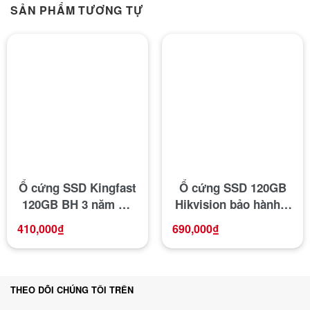
SẢN PHẨM TƯƠNG TỰ
Ổ cứng SSD Kingfast
Ổ cứng SSD 120GB
120GB BH 3 năm Hà
Hikvision bảo hành 3
Nội Computer
năm
410,000
₫
690,000
₫
THEO DÕI CHÚNG TÔI TRÊN