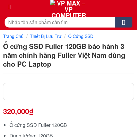
Skip
to
content
Tìm
kiếm:
/
/
Trang Chủ
Thiết Bị Lưu Trữ
Ổ Cứng SSD
Ổ cứng SSD Fuller 120GB bảo hành 3
năm chính hãng Fuller Việt Nam dùng
cho PC Laptop
320,000
₫
Ổ cứng SSD Fuller 120GB
Dung lượng: 120GB