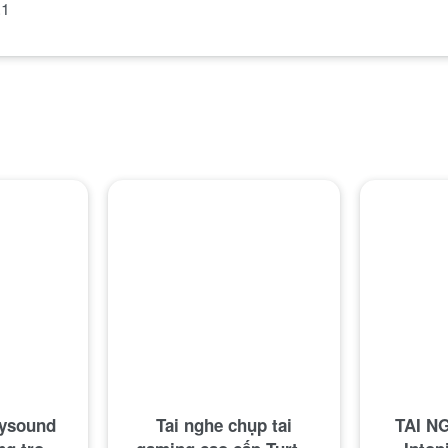
.1
kysound
Tai nghe chụp tai
TAI N