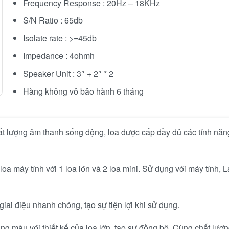
Frequency Response : 20Hz – 18KHz
S/N Ratio : 65db
Isolate rate : >=45db
Impedance : 4ohmh
Speaker Unit : 3″ + 2″ * 2
Hàng không vỏ bảo hành 6 tháng
ất lượng âm thanh sống động, loa được cấp đầy đủ các tính năn
 máy tính với 1 loa lớn và 2 loa mini. Sử dụng với máy tính, 
iai điệu nhanh chóng, tạo sự tiện lợi khi sử dụng.
ng màu với thiết kế của loa lớn, tạo sự đồng bộ. Cùng chất lượn