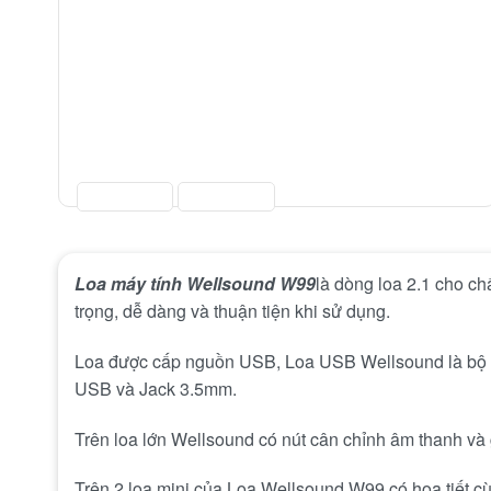
Loa máy tính Wellsound W99
là dòng loa 2.1 cho ch
trọng, dễ dàng và thuận tiện khi sử dụng.
Loa được cấp nguồn USB, Loa USB Wellsound là bộ loa
USB và Jack 3.5mm.
Trên loa lớn Wellsound có nút cân chỉnh âm thanh và g
Trên 2 loa mini của Loa Wellsound W99 có họa tiết cù