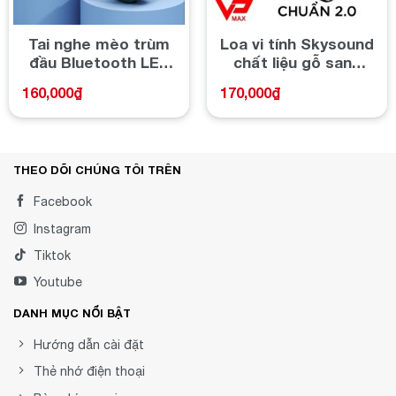
Tai nghe mèo trùm
Loa vi tính Skysound
đầu Bluetooth LED
chất liệu gỗ sang
Kingmaster MZ P47
trọng âm thanh
160,000
₫
170,000
₫
5.0 có Micro âm
sống động
bass mạnh mẽ
THEO DÕI CHÚNG TÔI TRÊN
Facebook
Instagram
Tiktok
Youtube
DANH MỤC NỔI BẬT
Hướng dẫn cài đặt
Thẻ nhớ điện thoại