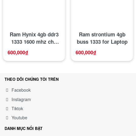
Ram Hynix 4gb ddr3
Ram strontium 4gb
1333 1600 mhz cho
buss 1333 for Laptop
Laptop
600,000
₫
600,000
₫
THEO DÕI CHÚNG TÔI TRÊN
Facebook
Instagram
Tiktok
Youtube
DANH MỤC NỔI BẬT