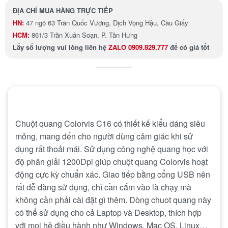
ĐỊA CHỈ MUA HÀNG TRỰC TIẾP
HN:
47 ngõ 63 Trần Quốc Vượng, Dịch Vọng Hậu, Cầu Giấy
HCM:
861/3 Trần Xuân Soạn, P. Tân Hưng
Lấy số lượng
vui lòng liên hệ
ZALO 0909.829.777
để có giá tốt
Chuột quang Colorvis C16 có thiết kế kiểu dáng siêu
mỏng, mang đến cho người dùng cảm giác khi sử
dụng rất thoải mái. Sử dụng công nghệ quang học với
độ phân giải 1200Dpi giúp chuột quang Colorvis hoạt
động cực kỳ chuẩn xác. Giao tiếp bằng cổng USB nên
rất dễ dàng sử dụng, chỉ cần cắm vào là chạy mà
không cần phải cài đặt gì thêm. Dòng chuot quang này
có thể sử dụng cho cả Laptop và Desktop, thích hợp
với mọi hệ điều hành như Windows, Mac OS, Linux…