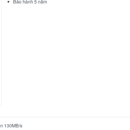
Bảo hành 5 năm
ến 130MB/s