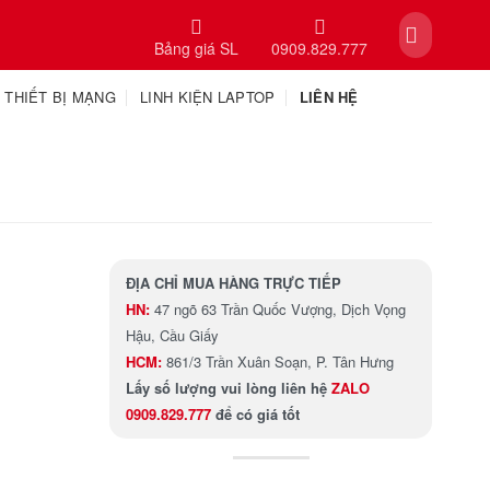
Bảng giá SL
0909.829.777
THIẾT BỊ MẠNG
LINH KIỆN LAPTOP
LIÊN HỆ
ĐỊA CHỈ MUA HÀNG TRỰC TIẾP
HN:
47 ngõ 63 Trần Quốc Vượng, Dịch Vọng
Hậu, Cầu Giấy
HCM:
861/3 Trần Xuân Soạn, P. Tân Hưng
Lấy số lượng
vui lòng liên hệ
ZALO
0909.829.777
để có giá tốt