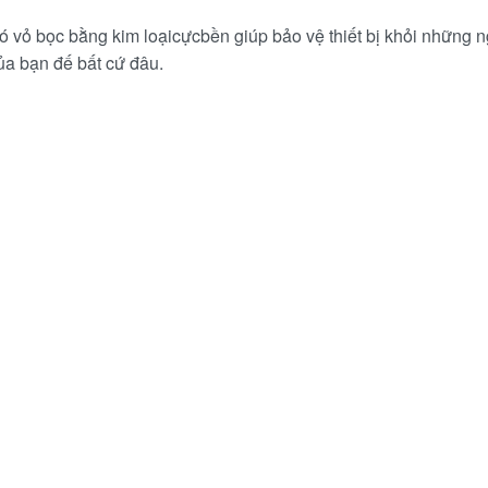
 vỏ bọc bằng kim loạicựcbền giúp bảo vệ thiết bị khỏi những ng
ủa bạn đế bất cứ đâu.