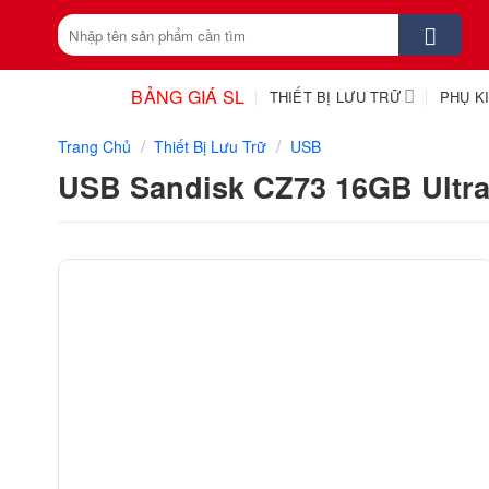
Skip
Tìm
to
kiếm:
content
BẢNG GIÁ SL
THIẾT BỊ LƯU TRỮ
PHỤ K
/
/
Trang Chủ
Thiết Bị Lưu Trữ
USB
USB Sandisk CZ73 16GB Ultra 