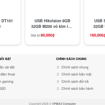
n DT101
USB Hikvision 8GB
USB S
B
32GB M200 vỏ kim loại
32GB U
– USB 2.0 tốc độ cao
tốc
60,000
₫
160,000
Giá từ:
chống sốc chống
nước, thiết kế vỏ
nhôm nhỏ gọn kết nối
nhanh – Bảo hành 5
NỔI BẬT
CHÍNH SÁCH CHUNG
Năm
ẫn cài đặt
Chính sách chung
điện thoại
Chính sách bảo mật
m gaming
Chính sách đổi trả
 SSD
Chính sách bảo hành
Copyright 2026 ©
VPMAX Computer