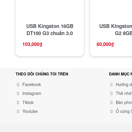
USB Kingston 16GB
USB Kingsto
DT100 G3 chuẩn 3.0
G2 8G
103,000
₫
60,000
₫
THEO DÕI CHÚNG TÔI TRÊN
DANH MỤC 
Facebook
Hướng d
Instagram
Thẻ nhớ 
Tiktok
Bàn phí
Youtube
Ổ cứng