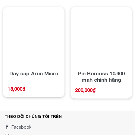
Poweradd Slim 2 có sẵn sàng để phục vụ như là một
đáng tin cậy, trọng lượng nhẹ giải pháp để hàng ngày
của bạn nhu cầu năng lượng. được xây dựng trong
Lớp Một tế bào pin và nhiều bảo vệ an toàn hệ thống,
để đảm bảo sử dụng an toàn.
Dây cáp Arun Micro
Pin Romoss 10.400
mah chính hãng
18,000
₫
200,000
₫
THEO DÕI CHÚNG TÔI TRÊN
Facebook