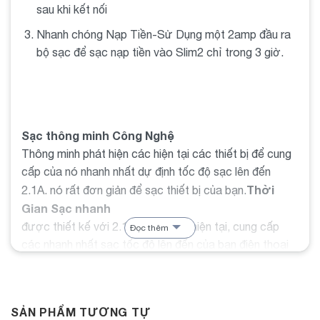
sau khi kết nối
Nhanh chóng Nạp Tiền-Sử Dụng một 2amp đầu ra
bộ sạc để sạc nạp tiền vào Slim2 chỉ trong 3 giờ.
Sạc thông minh Công Nghệ
Thông minh phát hiện các hiện tại các thiết bị để cung
cấp của nó nhanh nhất dự định tốc độ sạc lên đến
Thời
2.1A. nó rất đơn giản để sạc thiết bị của bạn.
Gian Sạc nhanh
được thiết kế với 2.1A sản lượng hiện tại, cung cấp
Đọc thêm
các nhanh nhất sạc tốc độ lên đến của bạn điện thoại
thông minh, máy tính bảng và nhiều hơn nữa. 2A độc
đáo thiết kế đầu vào sử dụng một 2.1A adapter cho
nhanh nhất thời gian sạc, hai lần như nhanh hơn hơn 1A
SẢN PHẨM TƯƠNG TỰ
Chức năng và Hiệu Quả
đầu vào.