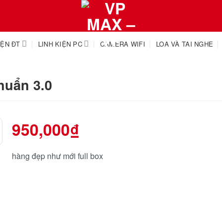
IỆN ĐT
LINH KIỆN PC
CAMERA WIFI
LOA VÀ TAI NGHE
huẩn 3.0
950,000
₫
hàng đẹp như mới full box