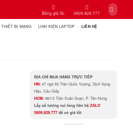
Bảng giá SL
0909.829.777
THIẾT BỊ MẠNG
LINH KIỆN LAPTOP
LIÊN HỆ
ĐỊA CHỈ MUA HÀNG TRỰC TIẾP
HN:
47 ngõ 63 Trần Quốc Vượng, Dịch Vọng
Hậu, Cầu Giấy
HCM:
861/3 Trần Xuân Soạn, P. Tân Hưng
Lấy số lượng
vui lòng liên hệ
ZALO
0909.829.777
để có giá tốt