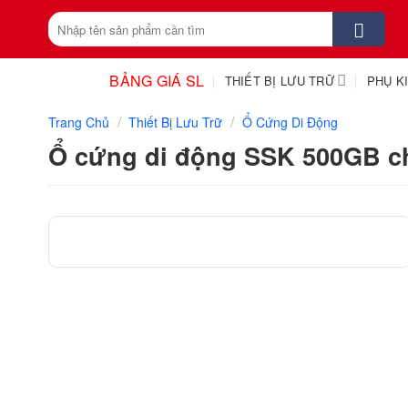
Skip
Tìm
to
kiếm:
content
BẢNG GIÁ SL
THIẾT BỊ LƯU TRỮ
PHỤ K
/
/
Trang Chủ
Thiết Bị Lưu Trữ
Ổ Cứng Di Động
Ổ cứng di động SSK 500GB c