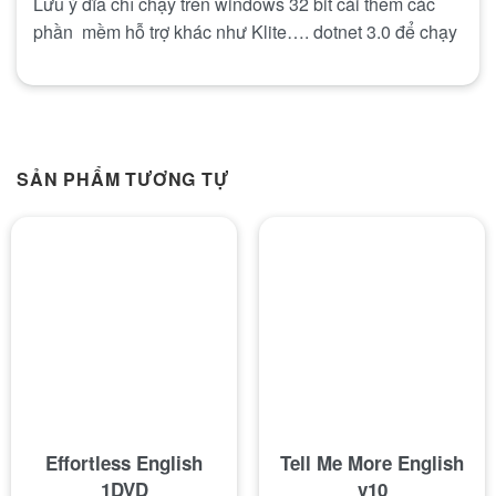
Lưu ý đĩa chỉ chạy trên windows 32 bit cài thêm các
phần mềm hỗ trợ khác như Klite…. dotnet 3.0 để chạy
SẢN PHẨM TƯƠNG TỰ
Effortless English
Tell Me More English
1DVD
v10