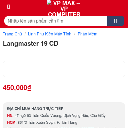
Skip
to
content
Tìm
kiếm:
/
/
Trang Chủ
Linh Phụ Kiện Máy Tính
Phần Mềm
Langmaster 19 CD
450,000
₫
ĐỊA CHỈ MUA HÀNG TRỰC TIẾP
HN:
47 ngõ 63 Trần Quốc Vượng, Dịch Vọng Hậu, Cầu Giấy
HCM:
861/3 Trần Xuân Soạn, P. Tân Hưng