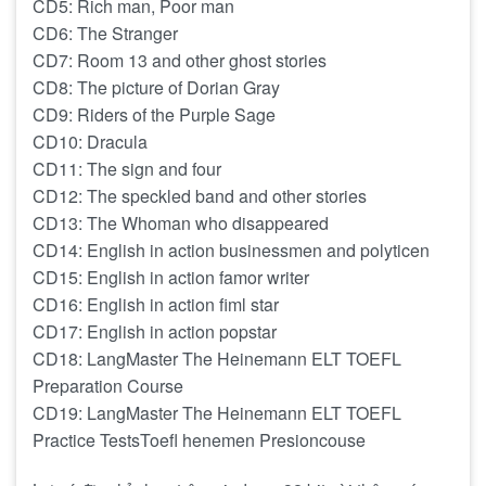
CD5: Rich man, Poor man
CD6: The Stranger
CD7: Room 13 and other ghost stories
CD8: The picture of Dorian Gray
CD9: Riders of the Purple Sage
CD10: Dracula
CD11: The sign and four
CD12: The speckled band and other stories
CD13: The Whoman who disappeared
CD14: English in action businessmen and polyticen
CD15: English in action famor writer
CD16: English in action fiml star
CD17: English in action popstar
CD18: LangMaster The Heinemann ELT TOEFL
Preparation Course
CD19: LangMaster The Heinemann ELT TOEFL
Practice TestsToefl henemen Presioncouse