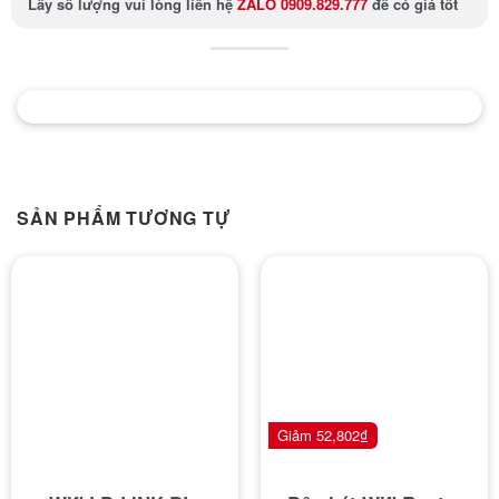
Lấy số lượng
vui lòng liên hệ
ZALO 0909.829.777
để có giá tốt
SẢN PHẨM TƯƠNG TỰ
Giảm
52,802
₫