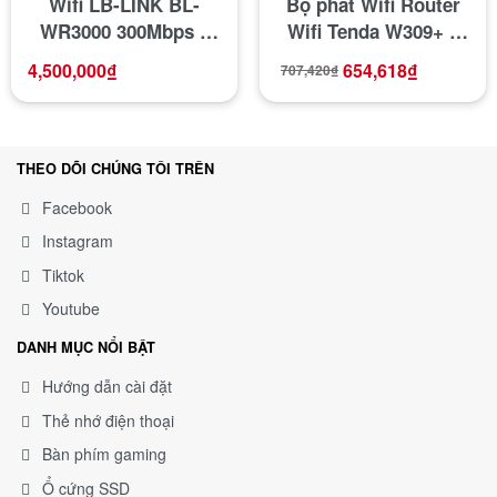
Wifi LB-LINK BL-
Bộ phát Wifi Router
WR3000 300Mbps 3
Wifi Tenda W309+ 2
anten
anten 9 DPI xuyên
4,500,000
₫
654,618
₫
707,420
₫
tường cực mạnh có
khả năng kích sóng
repeater
THEO DÕI CHÚNG TÔI TRÊN
Facebook
Instagram
Tiktok
Youtube
DANH MỤC NỔI BẬT
Hướng dẫn cài đặt
Thẻ nhớ điện thoại
Bàn phím gaming
Ổ cứng SSD