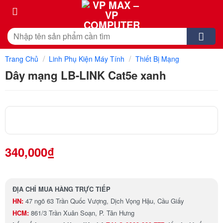
Skip
to
content
Tìm
kiếm:
/
/
Trang Chủ
Linh Phụ Kiện Máy Tính
Thiết Bị Mạng
Dây mạng LB-LINK Cat5e xanh
340,000
₫
ĐỊA CHỈ MUA HÀNG TRỰC TIẾP
HN:
47 ngõ 63 Trần Quốc Vượng, Dịch Vọng Hậu, Cầu Giấy
HCM:
861/3 Trần Xuân Soạn, P. Tân Hưng