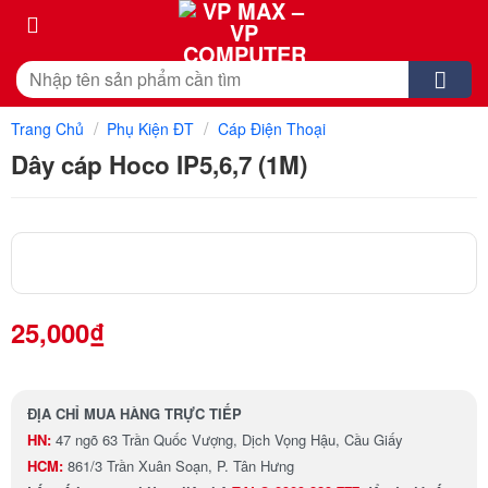
Skip
to
content
Tìm
kiếm:
/
/
Trang Chủ
Phụ Kiện ĐT
Cáp Điện Thoại
Dây cáp Hoco IP5,6,7 (1M)
25,000
₫
ĐỊA CHỈ MUA HÀNG TRỰC TIẾP
HN:
47 ngõ 63 Trần Quốc Vượng, Dịch Vọng Hậu, Cầu Giấy
HCM:
861/3 Trần Xuân Soạn, P. Tân Hưng