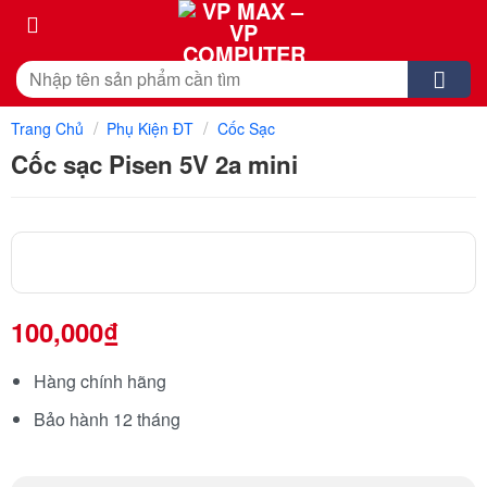
Skip
to
content
Tìm
kiếm:
/
/
Trang Chủ
Phụ Kiện ĐT
Cốc Sạc
Cốc sạc Pisen 5V 2a mini
100,000
₫
Hàng chính hãng
Bảo hành 12 tháng