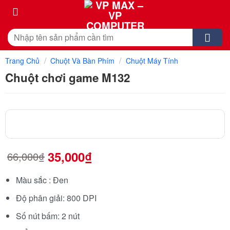
Skip
to
content
Tìm
kiếm:
/
/
Trang Chủ
Chuột Và Bàn Phím
Chuột Máy Tính
Chuột chơi game M132
35,000
₫
66,000
₫
Màu sắc : Đen
Độ phân giải: 800 DPI
Số nút bấm: 2 nút