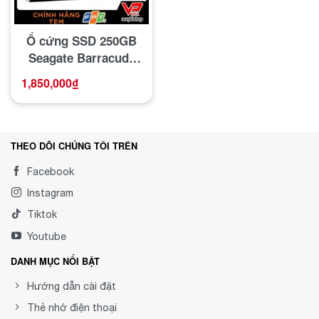
Ổ cứng SSD 250GB
Seagate Barracuda
cao cấp tốc độ cao
1,850,000
₫
THEO DÕI CHÚNG TÔI TRÊN
Facebook
Instagram
Tiktok
Youtube
DANH MỤC NỔI BẬT
Hướng dẫn cài đặt
Thẻ nhớ điện thoại