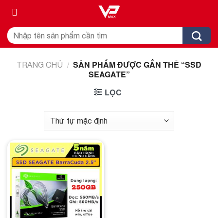
Skip
to
content
Tìm
kiếm:
/
SẢN PHẨM ĐƯỢC GẮN THẺ “SSD
TRANG CHỦ
SEAGATE”
LỌC